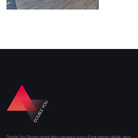
Double You Design réunit deux cerveaux issus d’une même cellule, deux