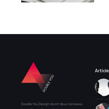
Articl
Double You Design réunit deux cerveaux