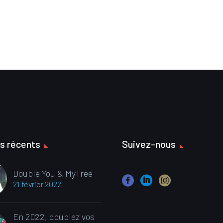
es récents
Suivez-nous
Double You & MyTree
21 février 2022
En 2022, doublez vos