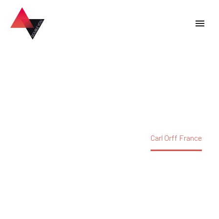
Carl Orff France
Accueil
Nos clients heureux
Carl Orff France