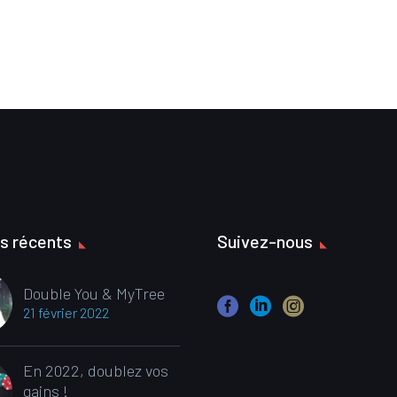
es récents
Suivez-nous
Double You & MyTree
21 février 2022
En 2022, doublez vos
gains !