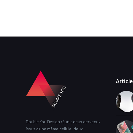
Articl
Double You Design réunit deux cerveaux
issus d’une même cellule, deux