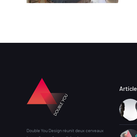
Articl
Double You Design réunit deux cerveaux