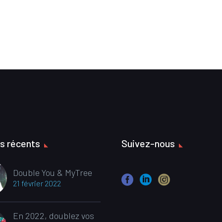
es récents
Suivez-nous
Double You & MyTree
21 février 2022
En 2022, doublez vos