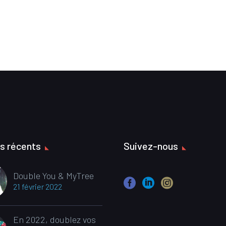
es récents
Suivez-nous
Double You & MyTree
21 février 2022
En 2022, doublez vos