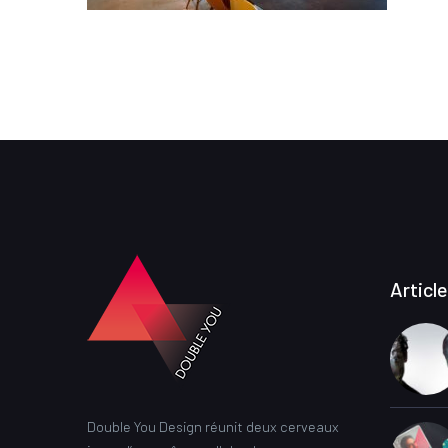
Articl
Double You Design réunit deux cerveaux