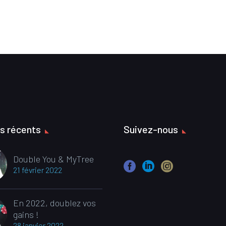
es récents
Suivez-nous
Double You & MyTree
21 février 2022
En 2022, doublez vos
gains !
28 janvier 2022