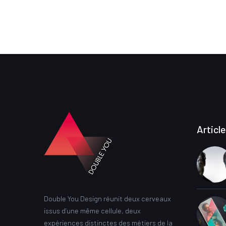
Articl
Double You Design réunit deux cerveaux
issus d’une même cellule, deux
expériences distinctes des métiers de la