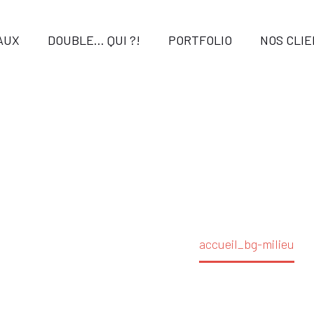
AUX
DOUBLE… QUI ?!
PORTFOLIO
NOS CLI
cueil_bg-mil
Accueil
Accueil 2026
accueil_bg-milieu